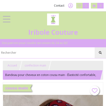
Contact
0
0
Iribole Couture
Des patrons pour coudre ses envies du 34 au 62!
Accueil
confection main
Bandeau pour cheveux en coton cousu main - Élasticité confortable,
longueur de 52 à 58 cm
cousu main