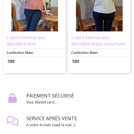
t shirt femme dos
t shirt femme dos
décolleté ocre
décolleté blanc moucheté
Confection Main
Confection Main
58
€
58
€
PAIEMENT SÉCURISÉ
Visa, Mastercard...
SERVICE APRÈS VENTE
A votre écoute (sauf la nuit...)