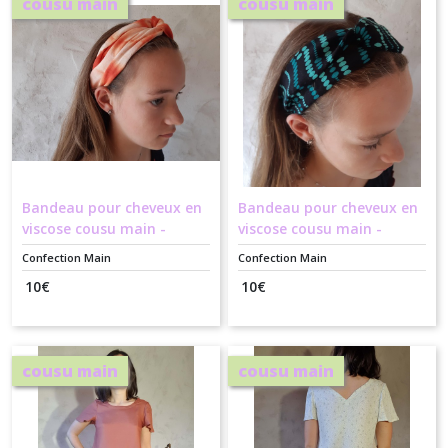
cousu main
cousu main
Bandeau pour cheveux en
Bandeau pour cheveux en
viscose cousu main -
viscose cousu main -
Élasticité confortable,
Élasticité confortable,
Confection Main
Confection Main
longueur de 51 à 61 cm
longueur de 57 à 67 cm
10
€
10
€
cousu main
cousu main