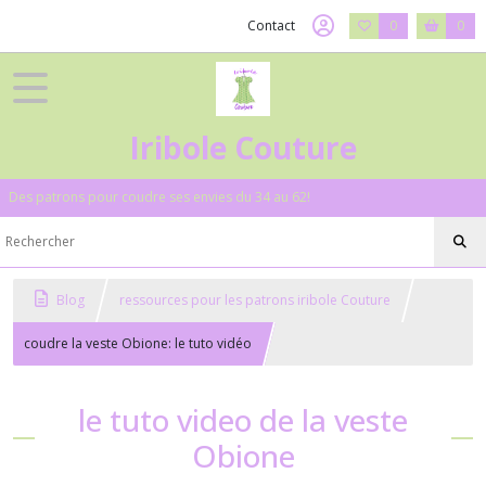
Contact
0
0
Iribole Couture
Des patrons pour coudre ses envies du 34 au 62!
Blog
ressources pour les patrons iribole Couture
coudre la veste Obione: le tuto vidéo
le tuto video de la veste
Obione