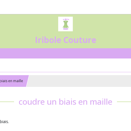
Iribole Couture
biais en maille
coudre un biais en maille
iais.