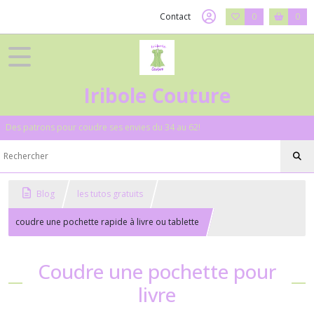
Contact
0
0
Iribole Couture
Des patrons pour coudre ses envies du 34 au 62!
Blog
les tutos gratuits
coudre une pochette rapide à livre ou tablette
Coudre une pochette pour
livre